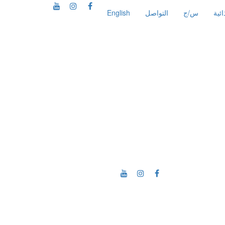
ئية
س/ج
التواصل
English