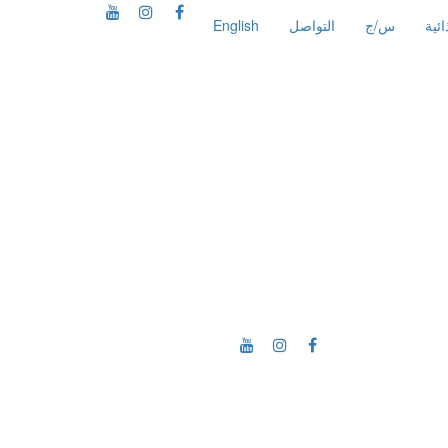
ئية
س/ج
التواصل
English