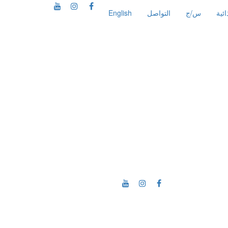
ئية
س/ج
التواصل
English