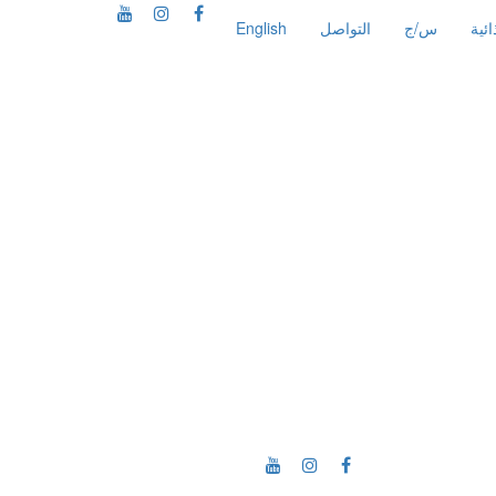
ئية
س/ج
التواصل
English