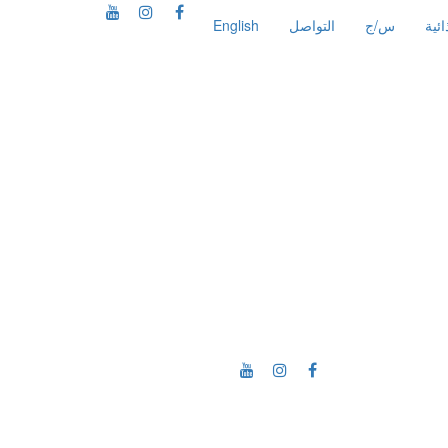
ئية
س/ج
التواصل
English