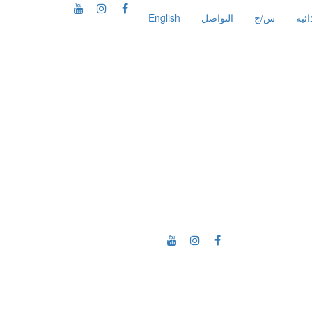
ئية
س/ج
التواصل
English