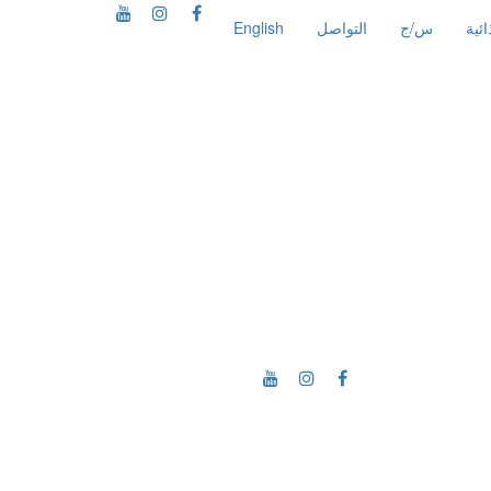
ئية
س/ج
التواصل
English