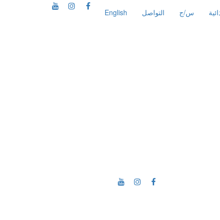
ئية
س/ج
التواصل
English