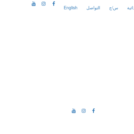
ئية
س/ج
التواصل
English